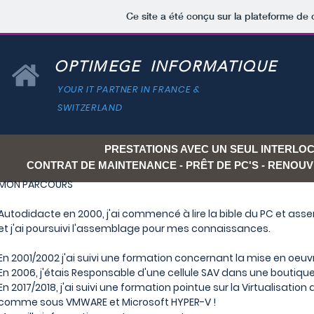
Ce site a été conçu sur la plateforme de 
OPTIMEGE INFORMATIQUE
YOUR IT PARTNER IN FRANCE &
SWITZERLAND
PRESTATIONS AVEC UN SEUL INTERLOC
CONTRAT DE MAINTENANCE - PRÊT DE PC'S - RENO
MON PARCOURS
Autodidacte en 2000, j'ai commencé à lire la bible du PC et a
et j'ai poursuivi l'assemblage pour mes connaissances.
En 2001/2002 j'ai suivi une formation concernant la mise en oeu
En 2006, j'étais Responsable d'une cellule SAV dans une boutiqu
En 2017/2018, j'ai suivi une formation pointue sur la
Virtualisation
a
comme sous VMWARE et Microsoft HYPER-V !