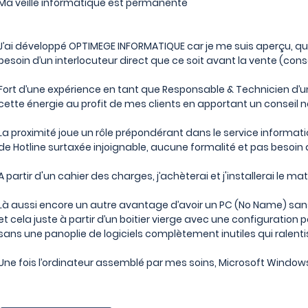
Ma veille informatique est permanente
J’ai développé OPTIMEGE INFORMATIQUE car je me suis aperçu, q
besoin d’un interlocuteur direct que ce soit avant la vente (conse
Fort d’une expérience en tant que Responsable & Technicien d’un 
cette énergie au profit de mes clients en apportant un conseil n
La proximité joue un rôle prépondérant dans le service informat
de Hotline surtaxée injoignable, aucune formalité et pas besoin
A partir d'un cahier des charges,
j’achèterai
et j'installerai le m
Là aussi encore un autre avantage d’avoir un PC (No Name) s
et cela juste à partir d’un boitier vierge avec une configuration
sans une panoplie de logiciels complètement inutiles qui ralentis
Une fois l’ordinateur assemblé par mes soins, Microsoft Window
Dernière mise à jour : le 26 Décem